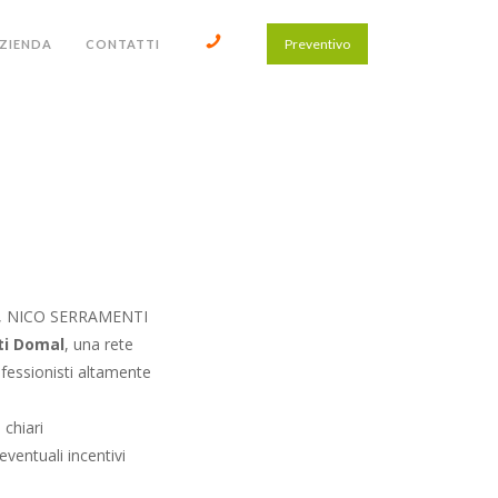
Preventivo
ZIENDA
CONTATTI
po, NICO SERRAMENTI
ti Domal
, una rete
ofessionisti altamente
chiari
entuali incentivi