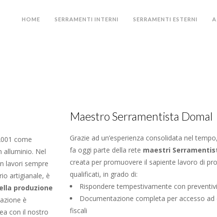
HOME
SERRAMENTI INTERNI
SERRAMENTI ESTERNI
A
Maestro Serramentista Domal
Grazie ad un’esperienza consolidata nel tem
l 2001 come
fa oggi parte della rete
maestri Serramentis
n alluminio. Nel
creata per promuovere il sapiente lavoro di pr
in lavori sempre
qualificati, in grado di:
io artigianale, è
Rispondere tempestivamente con preventivi 
ella produzione
Documentazione completa per accesso ad ev
cazione è
fiscali
nea con il nostro