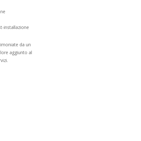
one
t-installazione
timoniate da un
alore aggiunto al
vizi.