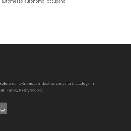
on automezzo autonomo, occupano
olore della Kromoss Industrie, consulta il catalogo in
ili:
Paint
,
Relif
,
Wood
.