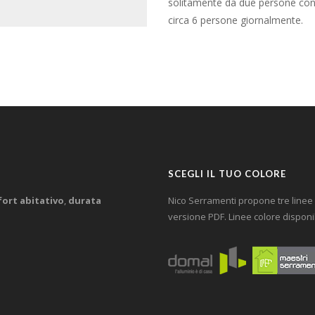
solitamente da due persone c
circa 6 persone giornalmente.
SCEGLI IL TUO COLORE
ort abitativo
,
durata
Nico Serramenti propone tre linee c
versione PDF. Linee colore disponib